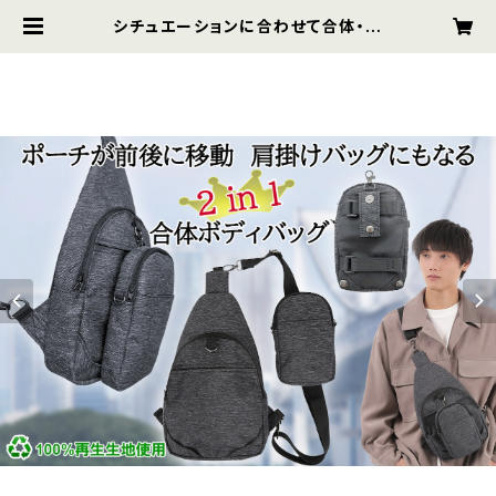
シチュエーションに合わせて合体・分
離できる！超便利な 2 in 1 合体ボディ
バック | Savvy and more Online
Shop