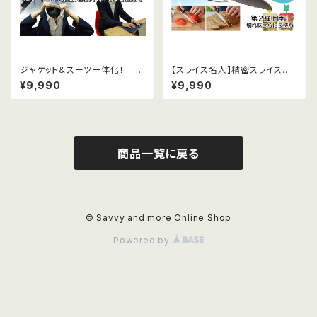
ジャケット＆スーツ一体化！ ビ
【スライス名人】精密スライスナ
ジネススーツ型パジャマ「ビズウ
イフ
¥9,990
¥9,990
ェット」
商品一覧に戻る
© Savvy and more Online Shop
Powered by