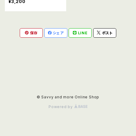
¥3,200
保存
シェア
LINE
ポスト
© Savvy and more Online Shop
Powered by